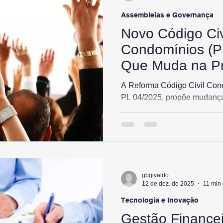
qualidade de
Assembleias e Governança
Novo Código Civ
Condomínios (P
Que Muda na Pr
Reforma Código 
A Reforma Código Civil Cond
Condomínios 2
PL 04/2025, propõe mudança
condominial. O texto trata d
condômino antissocial, ampli
para até 10%, regulamenta o 
convenção. A Reforma Códig
também possibilita ao condo
jurídica e regularizar área
gbgivaldo
jurídica.
12 de dez. de 2025
11 min 
Tecnologia e Inovação
Gestão Financei