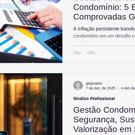
Condomínio: 5 E
Comprovadas G
A inflação persistente transf
condomínio em um desafio c
a difícil equação de manter 
controlam despesas crescent
que saltou para 8% do orçam
exige métodos comprovados: 
e expertise. Descubra cinco
para reduzir custos operacion
gbgivaldo
agregar valor ao patrimônio e
7 de dez. de 2025
4 min de
Síndico Profissional
Gestão Condomi
Segurança, Sust
Valorização em