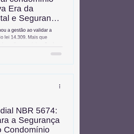
va Era da
tal e Segurança
ou a gestão ao validar a
o lei 14.309. Mais que
al amplia a participação de
ria de votos e assegura
 Contudo, a validade depende
tais claros. Entenda como a
s do síndico, evita anulações
ocracia condominial,
com agilidade e segura
dial NBR 5674:
ara a Segurança
do Condomínio