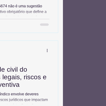
5674 não é uma sugestão
ivo obrigatório que define a
 no Brasil. Sua negligência
ação do capital investido e
enciais, mas é a principal
ura por seguradoras em caso
e manutenção preventivo
pera em risco jurídico e
prometendo a segurança
 civil do
 legais, riscos e
ventiva
síndico envolve deveres
riscos jurídicos que impactam
o condomínio. Omissões em