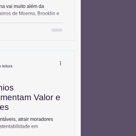
na vai muito além da
airros de Moema, Brooklin e
Master integra segurança
práticas de sustentabilidade
o. Utilizamos gestão baseada
 operacionais e falhas
a e eficiência. Não deixe
 novos contratos ganham
o mês de gestão profissional.
 leitura
ios
umentam Valor e
es
ntáveis, atrair moradores
stentabilidade em
lógicos para imóveis,