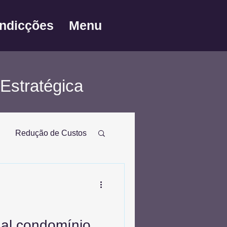
Indicções
Menu
Estratégica
Redução de Custos
dimplência
ual condomínio