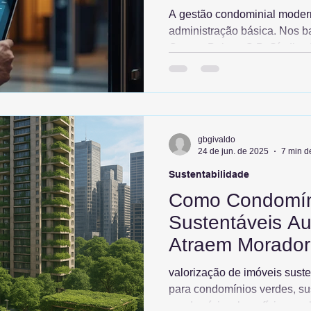
A gestão condominial moder
administração básica. Nos b
Campo Belo, a G.B. Síndico 
com Inteligência Artificial e 
para valorizar seu patrimôni
em dados para reduzir custos
humanas, garantindo harmoni
seu condomínio no passado:
gbgivaldo
100% de desconto no primeir
24 de jun. de 2025
7 min de
Sustentabilidade
Como Condomín
Sustentáveis A
Atraem Morador
valorização de imóveis suste
para condomínios verdes, su
condomínios, benefícios eco