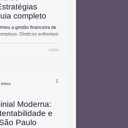
stratégias
uia completo
ormou a gestão financeira de
omplexo. Síndicos enfrentam
a qualidade enquanto
es, como a conta de energia
ento. Uma gestão inteligente
tecnologia, sustentabilidade
 estratégias fundamentadas
ais significativamente,
 fortalecer a sa
 leitura
nial Moderna:
entabilidade e
 São Paulo