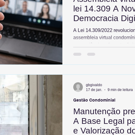
lei 14.309 A No
Democracia Digi
Jurídica
A Lei 14.309/2022 revolucion
assembleia virtual condomíni
conveniência, o formato digit
investidores, garante audito
transparência via gravação.
de plataformas seguras e edi
tecnologia blinda as decisõe
judiciais e moderniza a dem
gbgivaldo
valorizando seu patrimônio 
17 de jan.
9 min de leitura
Gestão Condominial
Manutenção pre
A Base Legal p
e Valorização 