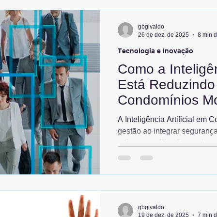
financeira condominial e ina
proteção patrimonial mensur
gbgivaldo
26 de dez. de 2025
8 min d
Tecnologia e Inovação
Como a Inteligênc
Está Reduzindo
Condomínios M
A Inteligência Artificial em
gestão ao integrar seguranç
rotinas e análise financeira
modernidade, a tecnologia o
nos custos operacionais e bl
riscos. A G.B. Síndico Master
entregar transparência total,
valorização real do imóvel, 
gbgivaldo
inteligentes custam menos e
19 de dez. de 2025
7 min d