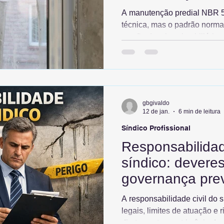
A manutenção predial NBR 
técnica, mas o padrão normat
gestão de ativos imobiliários
não apenas acelera a depreci
gera custos corretivos emerg
causa de negativa de cobert
de sinistro. Sem um plano d
documentado, o condomínio o
gbgivaldo
financeiro permanente, com
12 de jan.
6 min de leitura
Síndico Profissional
Responsabilidade
síndico: deveres
governança pre
A responsabilidade civil do 
legais, limites de atuação e 
diretamente o patrimônio d