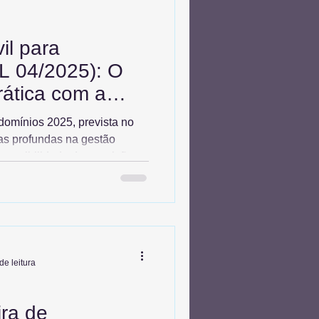
il para
L 04/2025): O
ática com a
Civil
omínios 2025, prevista no
025
s profundas na gestão
a possibilidade de expulsão do
a a multa por inadimplência
Airbnb e fortalece o poder da
o Civil Condomínios 2025
mínio adquirir personalidade
s comuns com segurança
de leitura
ra de