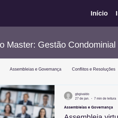
Início
o Master: Gestão Condominial 
Assembleias e Governança
Conflitos e Resoluções
ustentabilidade
Comunicação e Relacionamento
Ina
gbgivaldo
27 de jan.
7 min de leitura
Assembleias e Governança
o Condominial
Assembleia virt