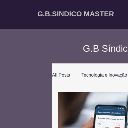
G.B.SINDICO MASTER
G.B Síndic
All Posts
Tecnologia e Inovação
Segurança Condominial
S
Síndico Profissional
Gestã