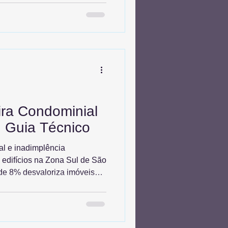
ntratos, bem como excessos
ções e decisões unilaterais,
 nulidades. Com governança,
tros formais e transparência
ssivos e fortalece a gestão,
ira Condominial
: Guia Técnico
al e inadimplência
 edifícios na Zona Sul de São
de 8% desvaloriza imóveis
onciliação bancária
ça inteligentes e
rmite penhora da unidade,
) transformam a gestão