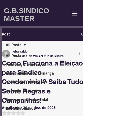
G.B.SINDICO
MASTER
Post
All Posts
gbgivaldo
All Posts
28 de dez. de 2024
9 min de leitura
Como Funciona a Eleição
Tecnologia e Inovação
para Síndico
Assembleias e Governança
Condominial? Saiba Tudo
Conflitos e Resoluções
Sobre Regras e
Redução de Custos
Campanhas!
Segurança Condominial
Atualizado:
30 de dez. de 2025
Sustentabilidade
Avaliado com NaN de 5 estrelas.