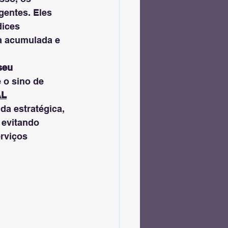
gentes. Eles 
dices 
ia acumulada e 
seu 
 o sino de 
AL
a estratégica, 
 evitando 
rviços 