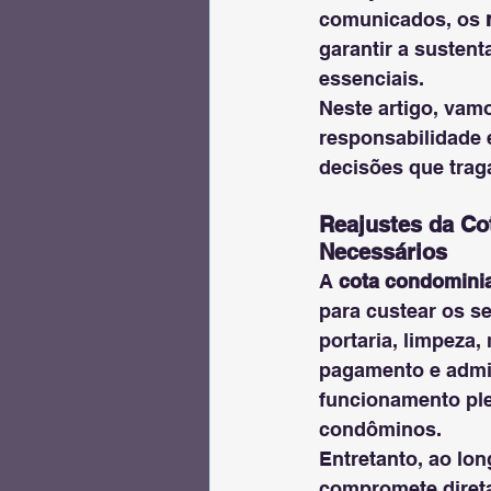
comunicados, os 
garantir a sustent
essenciais.
Neste artigo, vamo
responsabilidade 
decisões que trag
Reajustes da Co
Necessários
A 
cota condominia
para custear os s
portaria, limpeza,
pagamento e admin
funcionamento ple
condôminos.
Entretanto, ao lo
compromete direta