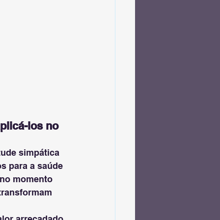
licá-los no 
tude simpática 
s para a saúde 
s no momento 
 transformam 
alor arrecadado 