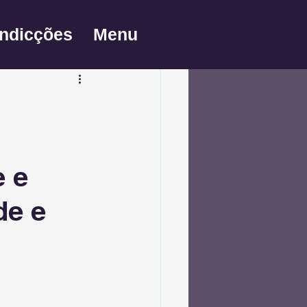
Redução de Custos
Indicções
Menu
adimplência
:
e e
de e