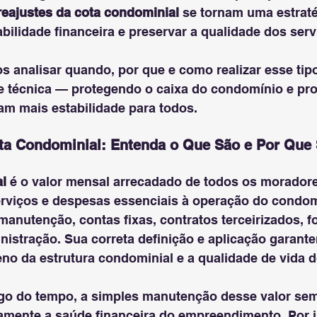
reajustes da cota condominial
 se tornam uma estraté
abilidade financeira e preservar a qualidade dos serv
s analisar quando, por que e como realizar esse tip
e técnica — protegendo o caixa do condomínio e p
am mais estabilidade para todos.
ta Condominial: Entenda o Que São e Por Que 
l
 é o valor mensal arrecadado de todos os moradores
erviços e despesas essenciais à operação do condo
 manutenção, contas fixas, contratos terceirizados, f
istração. Sua correta definição e aplicação garante
no da estrutura condominial e a qualidade de vida d
ngo do tempo, a simples manutenção desse valor sem
mente a saúde financeira do empreendimento. Por i