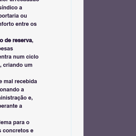
índico a 
ortaria ou 
orto entre os 
do de reserva
, 
pesas 
ntra num ciclo 
, criando um 
e mal recebida 
ionando a 
inistração e, 
erante a 
ema para o 
s concretos e 