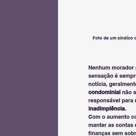
Foto de um síndico 
Nenhum morador g
sensação é sempre
notícia, geralment
condominial
 não 
responsável para 
inadimplência
.
Com o aumento con
manter as contas e
finanças sem sob