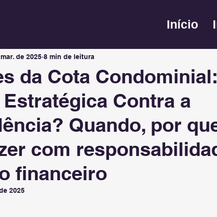
o
Assembleias e Governança
Conflitos e Resoluções
Início
 mar. de 2025
8 min de leitura
Sustentabilidade
Comunicação e Relacionamento
In
es da Cota Condominial
 Estratégica Contra a
ão Condominial
lência? Quando, por qu
zer com responsabilida
io financeiro
 de 2025
N de 5 estrelas.