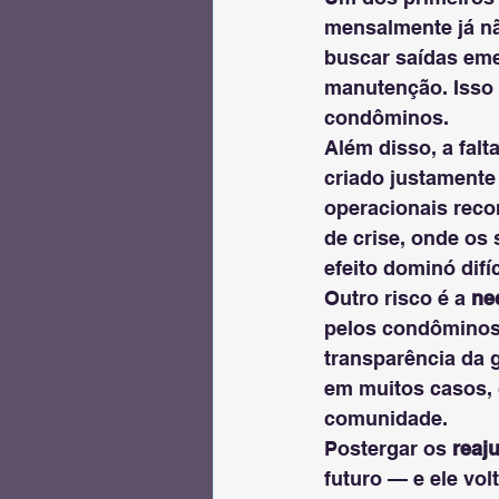
mensalmente já nã
buscar saídas eme
manutenção. Isso 
condôminos.
Além disso, a falt
criado justamente
operacionais reco
de crise, onde os
efeito dominó difíc
Outro risco é a 
ne
pelos condôminos
transparência da g
em muitos casos, 
comunidade.
Postergar os 
reaj
futuro — e ele vo