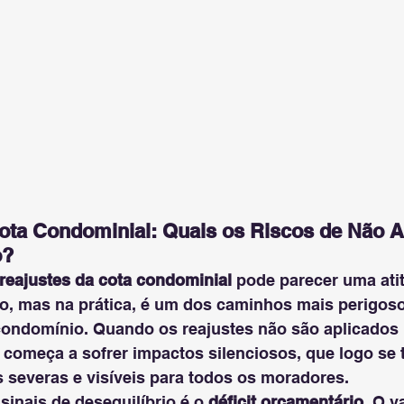
ota Condominial: Quais os Riscos de Não Ap
o?
reajustes da cota condominial
 pode parecer uma ati
ão, mas na prática, é um dos caminhos mais perigoso
condomínio. Quando os reajustes não são aplicado
 começa a sofrer impactos silenciosos, que logo se
severas e visíveis para todos os moradores.
inais de desequilíbrio é o 
déficit orçamentário
. O v