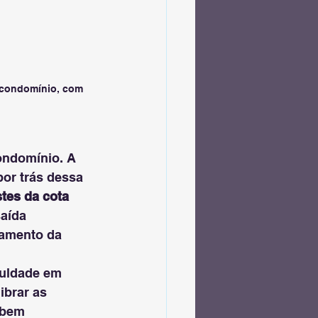
 condomínio, com 
ondomínio. A 
or trás dessa 
stes da cota 
aída 
vamento da 
culdade em 
ibrar as 
 bem 