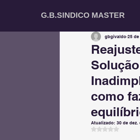
All Posts
Tecnologia e Inovaçã
G.B.SINDICO MASTER
gbgivaldo
25 de
Segurança Condominial
Reajust
Solução
Síndico Profissional
Gest
Inadimp
como fa
equilíbr
Atualizado:
30 de dez.
Avaliado com Na