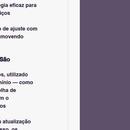
gia eficaz para 
iços 
o de ajuste com 
romovendo 
São 
, utilizado 
mínio — como 
olha de 
m o 
os 
 atualização 
sso, os 