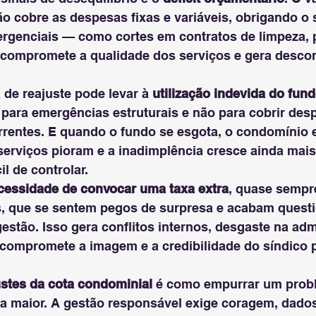
o cobre as despesas fixas e variáveis, obrigando o s
rgenciais — como cortes em contratos de limpeza, p
compromete a qualidade dos serviços e gera desconf
a de reajuste pode levar à 
utilização indevida do fun
 para emergências estruturais e não para cobrir des
rrentes. E quando o fundo se esgota, o condomínio e
 serviços pioram e a inadimplência cresce ainda mais
il de controlar.
cessidade de convocar uma taxa extra
, quase sempr
, que se sentem pegos de surpresa e acabam quest
estão. Isso gera conflitos internos, desgaste na adm
compromete a imagem e a credibilidade do síndico p
ustes da cota condominial
 é como empurrar um probl
lta maior. A gestão responsável exige coragem, dado